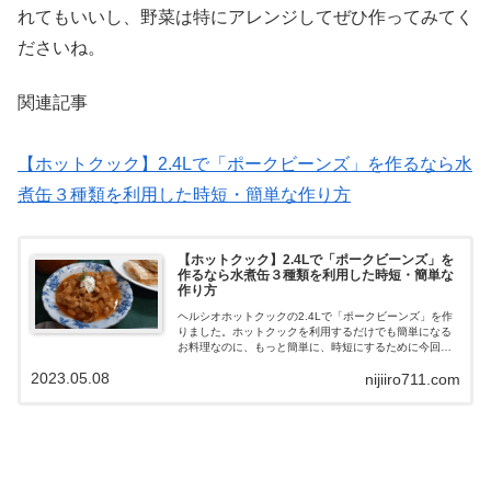
れてもいいし、野菜は特にアレンジしてぜひ作ってみてく
ださいね。
関連記事
【ホットクック】2.4Lで「ポークビーンズ」を作るなら水
煮缶３種類を利用した時短・簡単な作り方
【ホットクック】2.4Lで「ポークビーンズ」を
作るなら水煮缶３種類を利用した時短・簡単な
作り方
ヘルシオホットクックの2.4Lで「ポークビーンズ」を作
りました。ホットクックを利用するだけでも簡単になる
お料理なのに、もっと簡単に、時短にするために今回は3
種類の水煮を利用して作りました。この3種類を利用する
2023.05.08
nijiiro711.com
だけで、かなり楽に下準備が簡単になります。その三種
類とは、「鯖缶」、「トマト水煮缶」、「大豆」です。
これらの食材の水煮缶を利用すれば、1から作ることなく
ホットクックで更に簡単に時短で作ることが出来ます。