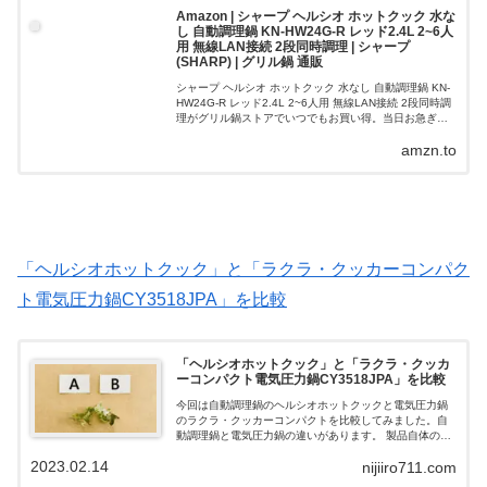
Amazon | シャープ ヘルシオ ホットクック 水な
し 自動調理鍋 KN-HW24G-R レッド2.4L 2~6人
用 無線LAN接続 2段同時調理 | シャープ
(SHARP) | グリル鍋 通販
シャープ ヘルシオ ホットクック 水なし 自動調理鍋 KN-
HW24G-R レッド2.4L 2~6人用 無線LAN接続 2段同時調
理がグリル鍋ストアでいつでもお買い得。当日お急ぎ便
対象商品は、当日お届け可能です。アマゾン配送商品
amzn.to
は、通常配送...
「ヘルシオホットクック」と「ラクラ・クッカーコンパク
ト電気圧力鍋CY3518JPA」を比較
「ヘルシオホットクック」と「ラクラ・クッカ
ーコンパクト電気圧力鍋CY3518JPA」を比較
今回は自動調理鍋のヘルシオホットクックと電気圧力鍋
のラクラ・クッカーコンパクトを比較してみました。自
動調理鍋と電気圧力鍋の違いがあります。 製品自体の特
徴があったりと比較してみると違いを感じることが出来
2023.02.14
nijiiro711.com
るでしょう。