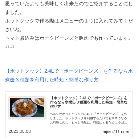
思っていたよりも美味しく出来たのでご紹介することにし
ました。
ホットクックで作る際はメニューの１つに入れてみてくだ
さいね。
トマト煮込みはポークビーンズと豚肉でも作っています。
↓↓↓↓
【ホットクック】2.4Lで「ポークビーンズ」を作るなら水
煮缶３種類を利用した時短・簡単な作り方
【ホットクック】2.4Lで「ポークビーンズ」を
作るなら水煮缶３種類を利用した時短・簡単な
作り方
ヘルシオホットクックの2.4Lで「ポークビーンズ」を作
りました。ホットクックを利用するだけでも簡単になる
お料理なのに、もっと簡単に、時短にするために今回は3
種類の水煮を利用して作りました。この3種類を利用する
2023.05.08
nijiiro711.com
だけで、かなり楽に下準備が簡単になります。その三種
類とは、「鯖缶」、「トマト水煮缶」、「大豆」です。