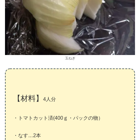
玉ねぎ
【材料】
4人分
・トマトカット済(400ｇ・パックの物）
・なす…2本