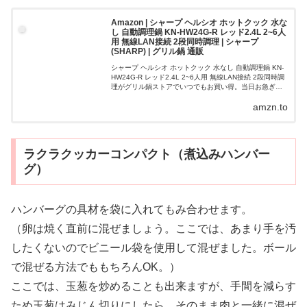
Amazon | シャープ ヘルシオ ホットクック 水な
し 自動調理鍋 KN-HW24G-R レッド2.4L 2~6人
用 無線LAN接続 2段同時調理 | シャープ
(SHARP) | グリル鍋 通販
シャープ ヘルシオ ホットクック 水なし 自動調理鍋 KN-
HW24G-R レッド2.4L 2~6人用 無線LAN接続 2段同時調
理がグリル鍋ストアでいつでもお買い得。当日お急ぎ便
対象商品は、当日お届け可能です。アマゾン配送商品
amzn.to
は、通常配送...
ラクラクッカーコンパクト（煮込みハンバー
グ）
ハンバーグの具材を袋に入れてもみ合わせます。
（卵は焼く直前に混ぜましょう。ここでは、あまり手を汚
したくないのでビニール袋を使用して混ぜました。ボール
で混ぜる方法でももちろんOK。）
ここでは、玉葱を炒めることも出来ますが、手間を減らす
ため玉葱はみじん切りにしたら、そのまま肉と一緒に混ぜ