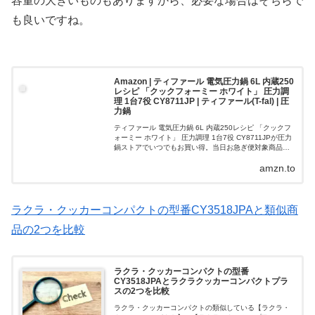
容量の大きいものもありますから、必要な場合はそちらで
も良いですね。
Amazon | ティファール 電気圧力鍋 6L 内蔵250
レシピ 「クックフォーミー ホワイト」 圧力調
理 1台7役 CY8711JP | ティファール(T-fal) | 圧
力鍋
ティファール 電気圧力鍋 6L 内蔵250レシピ 「クックフ
ォーミー ホワイト」 圧力調理 1台7役 CY8711JPが圧力
鍋ストアでいつでもお買い得。当日お急ぎ便対象商品
は、当日お届け可能です。アマゾン配送商品は、通常配
amzn.to
送無料（一部除く）...
ラクラ・クッカーコンパクトの型番CY3518JPAと類似商
品の2つを比較
ラクラ・クッカーコンパクトの型番
CY3518JPAとラクラクッカーコンパクトプラ
スの2つを比較
ラクラ・クッカーコンパクトの類似している【ラクラ・