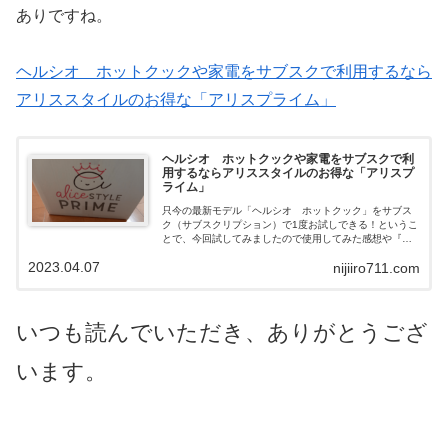
ありですね。
ヘルシオ ホットクックや家電をサブスクで利用するなら
アリススタイルのお得な「アリスプライム」
ヘルシオ ホットクックや家電をサブスクで利
用するならアリススタイルのお得な「アリスプ
ライム」
只今の最新モデル「ヘルシオ ホットクック」をサブス
ク（サブスクリプション）で1度お試しできる！というこ
とで、今回試してみましたので使用してみた感想や『ア
リススタイル』についてお話していきます。 ヘルシオ
2023.04.07
nijiiro711.com
ホットクックはキッチン家電製品の自動調理鍋のことで
す。食材を用意して、カット・調味料など済ませ本体の
鍋に入れ、メニューを選びスタートを押せば、後は出来
上がりを待つだけ！？
いつも読んでいただき、ありがとうござ
います。