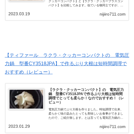
クッカーコンパクト】と【ラクラ・クッカープラスコン
パクト】を比較してみます。似ている物同士ですが、機
能の違う部分を見ていきましょう。似ているからこそ違
2023.03.19
nijiiro711.com
いを知りたいところです。 違いを知って選びたいです
ね。
【ティファール ラクラ・クッカーコンパクトの 電気圧
力鍋 型番CY3518JPA】で作るぶり大根は短時間調理で
おすすめ（レビュー）
【ラクラ・クッカーコンパクト】の 電気圧力
鍋 型番CY3518JPAで作るぶり大根は短時間
調理でとっても柔らか！なのでおすすめ！（レ
ビュー）
電気圧力鍋でぶり大根を作りました。時短調理で出来、
柔らかく味の染みたとっても美味しいお食事ができまし
たので、ご紹介致します。とは言っても電気圧力鍋の種
類はたくさんあります。今回【ティファール ラクラ・
2023.01.29
nijiiro711.com
クッカーコンパクトの電気圧力鍋 型番CY3518JPA】を
使用しています。