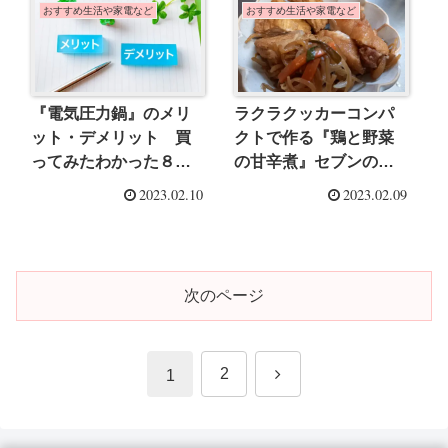
おすすめ生活や家電など
おすすめ生活や家電など
『電気圧力鍋』のメリ
ラクラクッカーコンパ
ット・デメリット 買
クトで作る『鶏と野菜
ってみたわかった８つ
の甘辛煮』セブンの商
の事を解説
品を1品利用！で時短調
2023.02.10
2023.02.09
理におすすめ
次のページ
次
2
1
へ