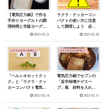
【電気圧力鍋】で作る
ラクラ・クッカーコン
手作りヨーグルトの調
パクトの使い方に注意
理時間と市販ヨーグル
して調理しよう 必ず
トの違い
気を付けたい10個のこ
2023.02.21
2023.02.20
と
おすすめ生活や家電など
おすすめ生活や家電など
「ヘルシオホットクッ
電気圧力鍋でセブンの
ク」と「ラクラ・クッ
「旨辛味噌チゲスー
カーコンパクト電気圧
プ」風 材料を入れ圧
力鍋CY3518JPA」を比
力調理2分！時短でほっ
2023.02.14
2023.02.11
較
たらかし料理