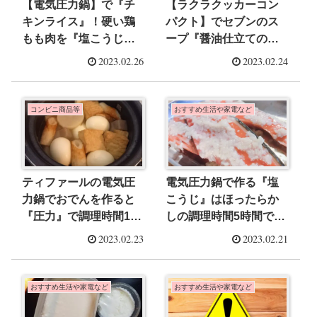
【電気圧力鍋】で『チ
【ラクラクッカーコン
キンライス』！硬い鶏
パクト】でセブンのス
もも肉を『塩こうじ』
ープ『醤油仕立ての中
で柔らか絶品お肉に
華ワンタンスープ』風
2023.02.26
2023.02.24
大変身させる方法
に作ろう
コンビニ商品等
おすすめ生活や家電など
ティファールの電気圧
電気圧力鍋で作る『塩
力鍋でおでんを作ると
こうじ』はほったらか
『圧力』で調理時間16
しの調理時間5時間でお
分！大根やわらかな作
手軽 万能調味料にな
2023.02.23
2023.02.21
り方
るのでおすすめ
おすすめ生活や家電など
おすすめ生活や家電など