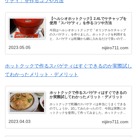
ゲティ」を作るコツや方法
【ヘルシオホットクック】2.4Lでケチャップを
使用「スパゲティ」を作るコツや方法
今回はヘルシオホットクックで「オリジナルケチャップ
のスパゲティ」を作りました。ホットクックを利用する
と、スパゲティは乾麺から鍋に入れるだけで良いので本
当に助かります。 お仕事帰りで早く作りたい方や、簡単
2023.05.05
nijiiro711.com
に済ませたいけどしっかり食べたい！と言うあなたはス
パゲティレシピも作ってみてください。
ホットクックで作るスパゲティはすぐできるのか実際試し
てわかったメリット・デメリット
ホットクックで作るスパゲティはすぐできるの
か実際試してわかったメリット・デメリット
ホットクックで乾麺のスパゲティは本当にうまくできる
のでしょうか。試してみたかったので、今回は実際にホ
ットクックを使用して作ってみました。ホットクックで
は「スパゲティ」も作れます。かき混ぜ機能も付いた
2023.04.03
nijiiro711.com
『自動調理鍋』はこんな調理もできます。知らなかっ
た！又は購入で迷っていた、などという方はどんな出来
栄えになるのか読んでみてください。