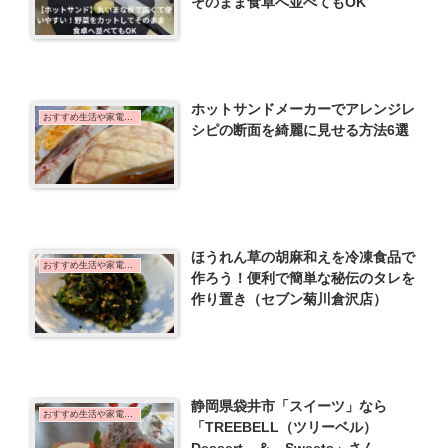
そのまま食卓へ並べてもOK
ホットサンドメーカーでアレンジレ
おすすめ生活や家電など
シピの断面を綺麗に見せる方法6選
ほうれん草の胡麻和えを冷凍食品で
おすすめ生活や家電など
作ろう！便利で簡単な秘伝のタレを
作り置き（セブン菊川倉沢店）
静岡県袋井市「スイーツ」なら
おすすめ生活や家電など
「TREEBELL（ツリーベル）
Dessert ＆ Sweets」さん