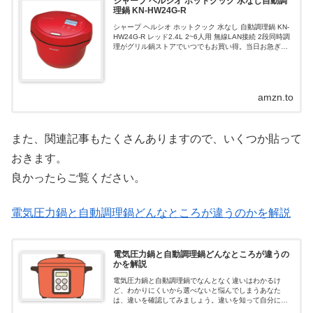
シャープ ヘルシオ ホットクック 水なし自動調
理鍋 KN-HW24G-R
シャープ ヘルシオ ホットクック 水なし 自動調理鍋 KN-
HW24G-R レッド2.4L 2~6人用 無線LAN接続 2段同時調
理がグリル鍋ストアでいつでもお買い得。当日お急ぎ便
対象商品は、当日お届け可能です。アマゾン配送商品
は、通常配送...
amzn.to
また、関連記事もたくさんありますので、いくつか貼って
おきます。
良かったらご覧ください。
電気圧力鍋と自動調理鍋どんなところが違うのかを解説
電気圧力鍋と自動調理鍋どんなところが違うの
かを解説
電気圧力鍋と自動調理鍋でなんとなく違いはわかるけ
ど、わかりにくいから選べないと悩んでしまうあなた
は、違いを確認してみましょう。違いを知って自分に合
った物を選ぼう。