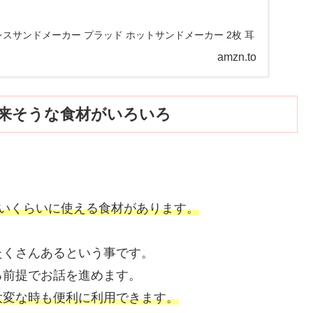
ト プレスサンドメーカー プラッド ホットサンドメーカー 2枚 耳
 簡単操作 マットレッド RPS-2(R)がホットサンド・ワッ
amzn.to
でいつでもお買い得。当日お急ぎ便対象商品は、当日お...
来そうな食材がいろいろ
いくらいに使える食材があります。
たくさんあるという事です。
る前提でお話を進めます。
大変な時も便利に利用できます。