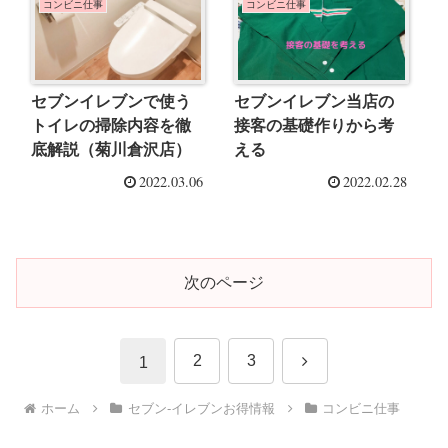
コンビニ仕事
コンビニ仕事
セブンイレブンで使う
セブンイレブン当店の
トイレの掃除内容を徹
接客の基礎作りから考
底解説（菊川倉沢店）
える
2022.03.06
2022.02.28
次のページ
次
2
3
1
へ
ホーム
セブン-イレブンお得情報
コンビニ仕事