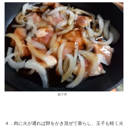
親子丼
４．肉に火が通れば卵をかき混ぜて垂らし、玉子も軽く火