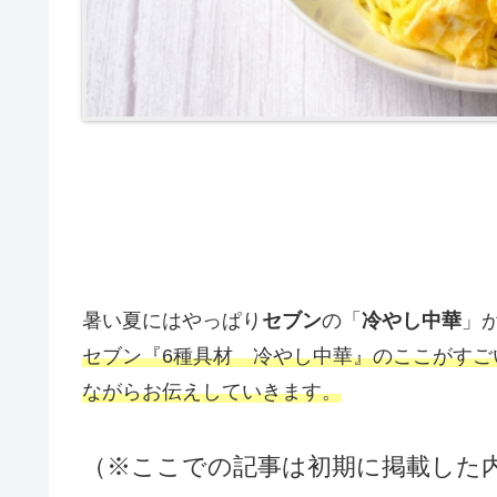
暑い夏にはやっぱり
セブン
の「
冷やし中華
」
セブン『6種具材 冷やし中華』のここがす
ながらお伝えしていきます。
（※ここでの記事は初期に掲載した内